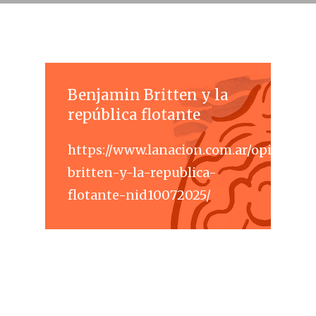
Benjamin Britten y la
república flotante
https://www.lanacion.com.ar/opinion/
britten-y-la-republica-
flotante-nid10072025/