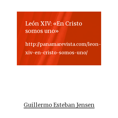
León XIV: «En Cristo
somos uno»
http://panamarevista.com/leon-
xiv-en-cristo-somos-uno/
Guillermo Esteban Jensen