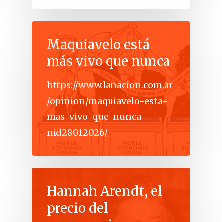
Maquiavelo está
más vivo que nunca
https://www.lanacion.com.ar
/opinion/maquiavelo-esta-
mas-vivo-que-nunca-
nid28012026/
Hannah Arendt, el
precio del