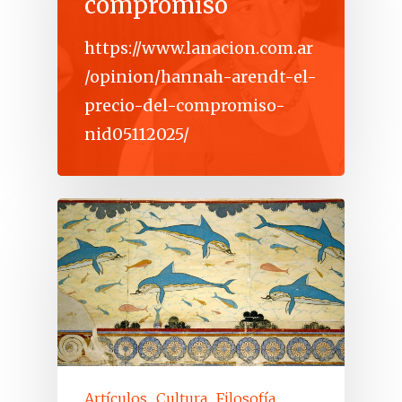
compromiso
https://www.lanacion.com.ar
/opinion/hannah-arendt-el-
precio-del-compromiso-
nid05112025/
Artículos
Cultura
Filosofía