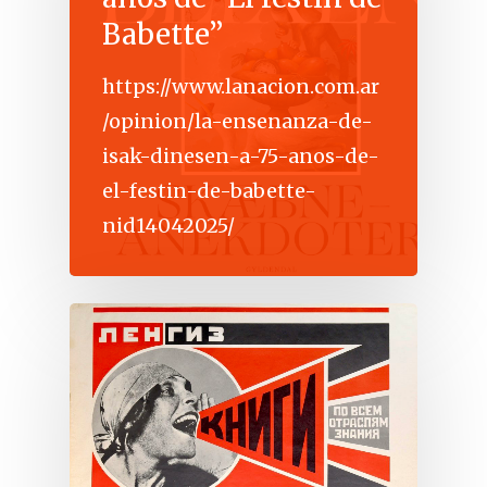
Babette”
https://www.lanacion.com.ar
/opinion/la-ensenanza-de-
isak-dinesen-a-75-anos-de-
el-festin-de-babette-
nid14042025/