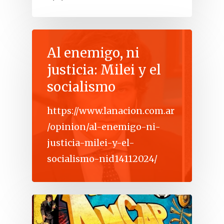
Al enemigo, ni
justicia: Milei y el
socialismo
https://www.lanacion.com.ar
/opinion/al-enemigo-ni-
justicia-milei-y-el-
socialismo-nid14112024/