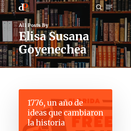
Menu
Skip
search
to
main
All Posts By
content
Elisa Susana
Goyenechea
1776, un año de
ideas que cambiaron
la historia