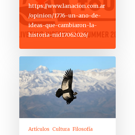
https://www.lanacion.com.ar
/opinion/1776-un-ano-de-
ideas-que-cambiaron-la-
historia-nid17062026/
Artículos
Cultura
Filosofía