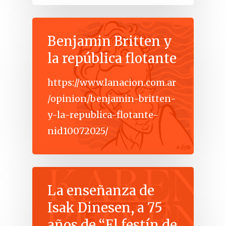
Benjamin Britten y
la república flotante
https://www.lanacion.com.ar
/opinion/benjamin-britten-
y-la-republica-flotante-
nid10072025/
La enseñanza de
Isak Dinesen, a 75
años de “El festín de