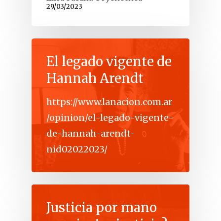
29/03/2023
El legado vigente de
Hannah Arendt
https://www.lanacion.com.ar
/opinion/el-legado-vigente-
de-hannah-arendt-
nid02022023/
Justicia por mano