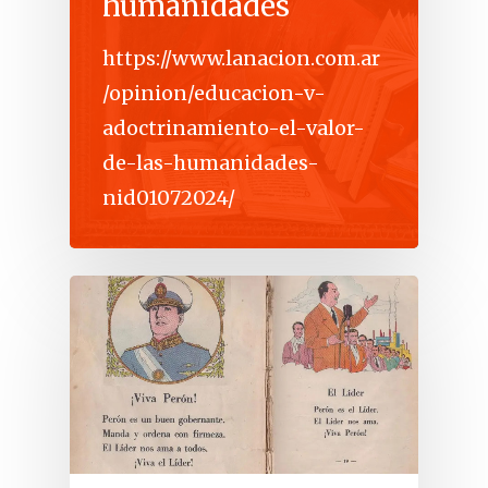
humanidades
https://www.lanacion.com.ar
/opinion/educacion-v-
adoctrinamiento-el-valor-
de-las-humanidades-
nid01072024/