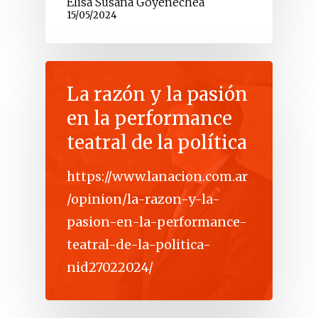
Elisa Susana Goyenechea
15/05/2024
La razón y la pasión
en la performance
teatral de la política
https://www.lanacion.com.ar
/opinion/la-razon-y-la-
pasion-en-la-performance-
teatral-de-la-politica-
nid27022024/