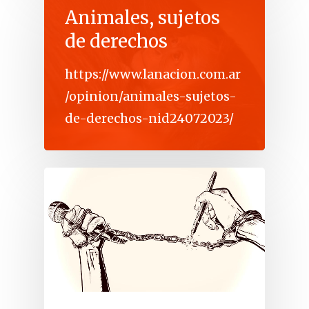
Animales, sujetos
de derechos
https://www.lanacion.com.ar
/opinion/animales-sujetos-
de-derechos-nid24072023/