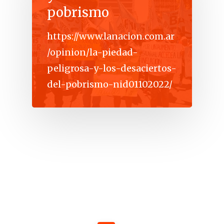
pobrismo
https://www.lanacion.com.ar
/opinion/la-piedad-
peligrosa-y-los-desaciertos-
del-pobrismo-nid01102022/