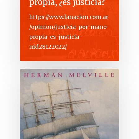
propia, ¿es justicia?
https://www.lanacion.com.ar
/opinion/justicia-por-mano-
propia-es-justicia-
nid28122022/