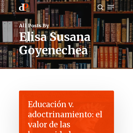
Menu
Skip
search
to
main
All Posts By
content
Elisa Susana
Goyenechea
Educación v.
adoctrinamiento: el
valor de las