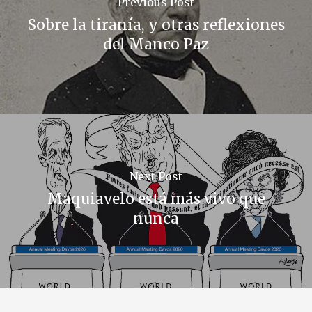
Previous Post
Sobre la tiranía, y otras reflexiones
del Manco Paz
Next Post
Maquiavelo está más vivo que
nunca