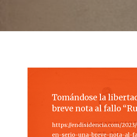
Tomándose la libertad
breve nota al fallo “R
https://endisidencia.com/2023
en-serio-una-breve-nota-al-fa