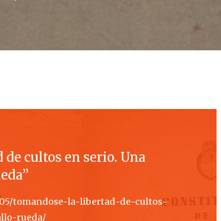
 de cultos en serio. Una
ueda”
/05/tomandose-la-libertad-de-cultos-
llo-rueda/