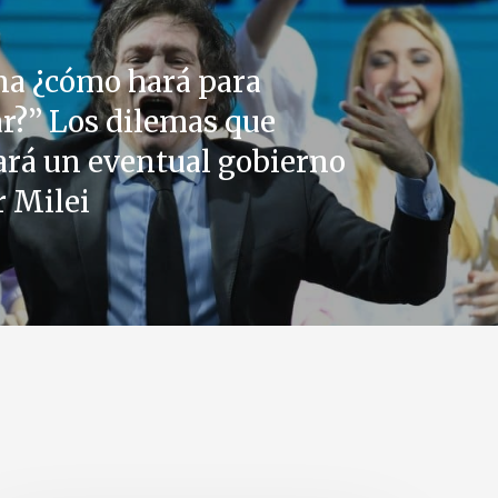
ana ¿cómo hará para
r?” Los dilemas que
ará un eventual gobierno
r Milei