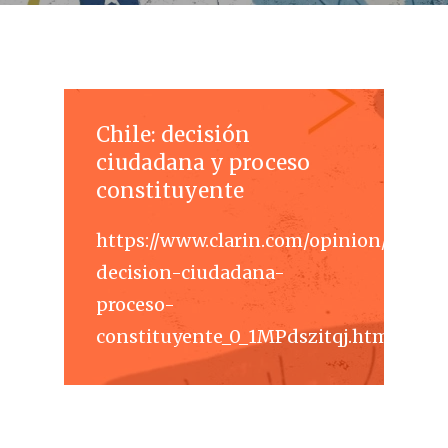
Chile: decisión
ciudadana y proceso
constituyente
https://www.clarin.com/opinion/chile-
decision-ciudadana-
proceso-
constituyente_0_1MPdszitqj.html