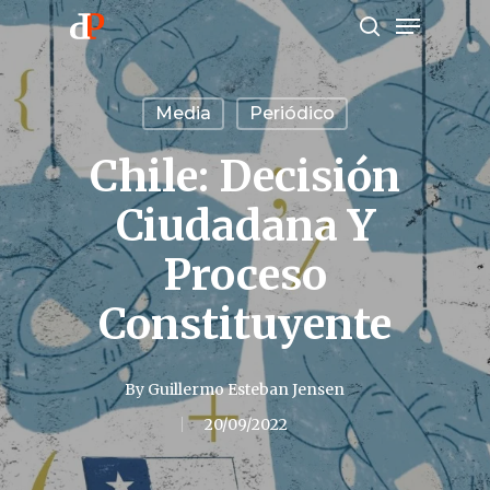
Menu
Skip
search
to
main
Media
Periódico
content
Chile: Decisión
Ciudadana Y
Proceso
Constituyente
By
Guillermo Esteban Jensen
20/09/2022