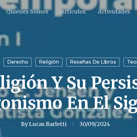
Quiénes Somos
Artículos
Actividades
Derecho
Religión
Reseñas De Libros
Teor
ligión Y Su Persi
onismo En El Si
By
Lucas Barletti
30/09/2024