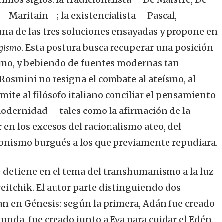
—Maritain—; la existencialista —Pascal,
na de las tres soluciones ensayadas y propone en
. Esta postura busca recuperar una posición
ogismo
smo, y bebiendo de fuentes modernas tan
 Rosmini no resigna el combate al ateísmo, al
mite al filósofo italiano conciliar el pensamiento
Modernidad —tales como la afirmación de la
 en los excesos del racionalismo ateo, del
onismo burgués a los que previamente repudiara.
se detiene en el tema del transhumanismo a la luz
veitchik. El autor parte distinguiendo dos
an en Génesis: según la primera, Adán fue creado
unda, fue creado junto a Eva para cuidar el Edén.