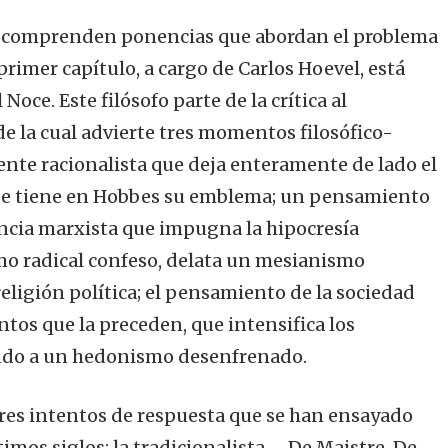
n comprenden ponencias que abordan el problema
 primer capítulo, a cargo de Carlos Hoevel, está
Noce. Este filósofo parte de la crítica al
e la cual advierte tres momentos filosófico-
te racionalista que deja enteramente de lado el
que tiene en Hobbes su emblema; un pensamiento
ncia marxista que impugna la hipocresía
smo radical confeso, delata un mesianismo
eligión política; el pensamiento de la sociedad
os que la preceden, que intensifica los
do a un hedonismo desenfrenado.
 tres intentos de respuesta que se han ensayado
ltimos siglos: la tradicionalista —De Maistre, De