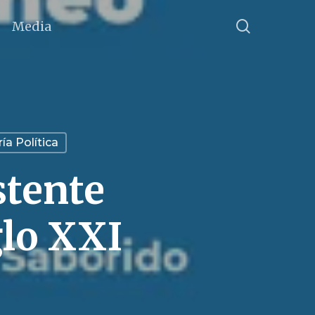
search
Media
ía Política
stente
glo XXI