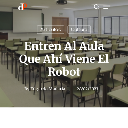
Menu
Skip
search
to
main
Artículos
Cultura
content
Entren Al Aula
Que Ahí Viene El
Robot
By
Edgardo Madaria
28/02/2023